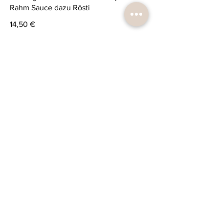
Rahm Sauce dazu Rösti
14,50 €
Hähnchen Keule mit Fasulle
Hähnchenkeule ohne Knochen vom
grill mit einem Orientalischen
Brechbohnen in Tomatensauce dazu
Reis
17,50 €
Nachspeise